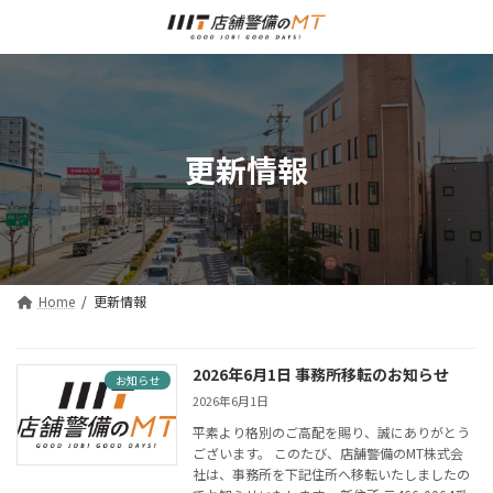
コ
ナ
ン
ビ
テ
ゲ
ン
ー
ツ
シ
へ
ョ
ス
ン
更新情報
キ
に
ッ
移
プ
動
Home
更新情報
2026年6月1日 事務所移転のお知らせ
お知らせ
2026年6月1日
平素より格別のご高配を賜り、誠にありがとう
ございます。 このたび、店舗警備のMT株式会
社は、事務所を下記住所へ移転いたしましたの